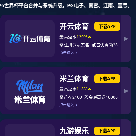
闻动态
联系东升国际
EN