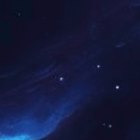
东升国际-科技赋能
全球最大单体电站和最低电价双纪录
查看更多