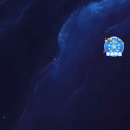
赋能场景,让娱
乐更有趣.
全球最大单体电站和最低电价
双纪录的创造者和引领者
查看更多