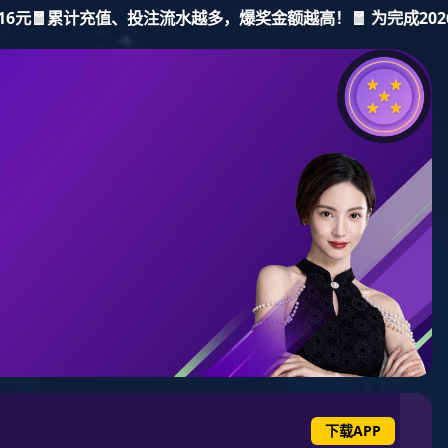
国际
解决方案
产品和服务
客户支持
投资者关系
新