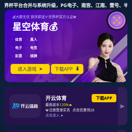
东升国际
行业资讯
东升国际
行业资讯