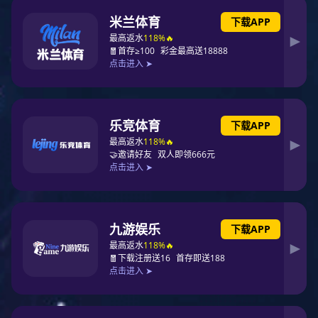
行业资讯
请选择年份
2026-05-26
东升国际科技深耕储能投
建运一体化全场景，筑牢
核心竞争力
在新型电力系统加速落地的行业
浪潮中，储能已成为绿电稳定供
应的核心底座。东升国际科技依
托多年绿电运营积淀，聚焦电网
侧、用户侧、光储一体化三大核
心场景，深耕储能项目投建运一