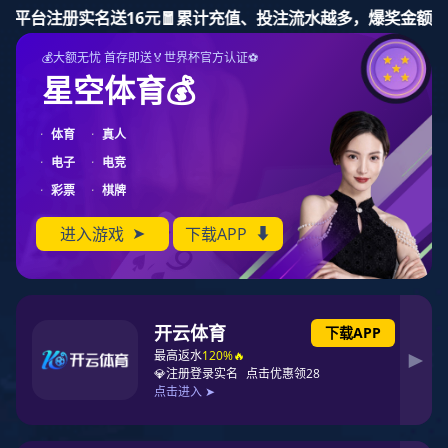
东升国际
媒体聚焦
东升国际
新闻动态