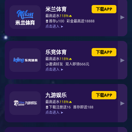
媒体聚焦
请选择年份
31
盈利与现金流共振
释放 东升国际科技
储能业务持续放量
2025-
10
绿电运营领军企业东升国
际科技(601778)10月30
日晚间发布2025年第三
季度报告，前三季度公司
实现营业收入31.22亿
元，归母净利润3.56亿
元，延续稳健向好增长态