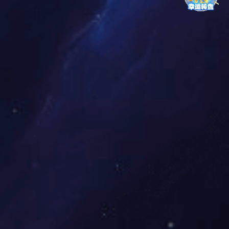
10
常阳：与价值同
行，建立在「专
2025-
05
注」和「专业」之
上的前瞻资本策略
常阳先生现任东升国际-
科技赋能场景,让娱乐更
有趣. （以下简称东升国
际科技）董事会秘书。自
2021年加入公司以来，
其主导并深度参与了公司
的资本市场运作与合规体
系建设。
了解详情