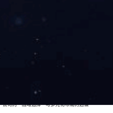
价值宇宙。同时，常阳也致力做好经营管理与市值
增长的良性互动，有力维护公司价值和在资本市场
的正面形象，为公司的可持续发展作出了积极贡
献。
董事会秘书是连接公司与资本市场的桥梁，沟通对
象覆盖监管、投资者、媒体等多个群体，还必须具
备出色的沟通与协调能力。只有高效、差异化、有
正向反馈的沟通，才能充分和正确展示公司战略规
划、业务布局、发展现状、经营管理、财务状况等
情况，增进投资者对公司的了解，塑造投资价值。
做好公司价值的传递者，也正是董事会秘书这一岗
位的价值所在。
公司的“战略选择”与多元化布局的远谋