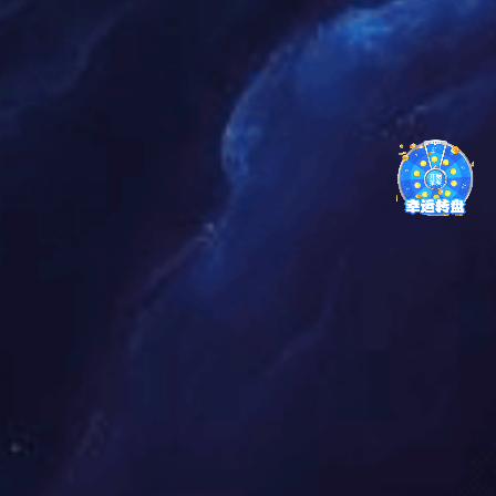
文后，常阳牵头协调承销商，率领团队研究一级市
场形势，制定定增发行方案，在同时期市场非公开
发行项目普遍发行不利的局面下，抓住了全年最佳
发行窗口，在2023年的股价高位锁价发行，满额募
资30亿元人民币。同时引入多家知名公募、私募机
构，配售对象多元、结构优异、搭配合理，进一步
改善公司股东结构，为公司树立了良好的资本市场
形象。
对于公司而言，东升国际科技利用该笔定增资金扩
大电站规模，自持电站装机容量显著增长，从而增
加了发电量和发电收入，提升了公司的市场竞争
力。2023年度，公司实现营收43.70亿元，同比增加
36.72%；录得归母净利润3.83亿元，同比大涨
77.05%。