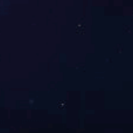
根据公司“滚动开发”的轻资产运营战略以及业务
发展规划，常阳在保障公司战略实施的同时严格做
好合规把控。在推进过程中，常阳带领的董办团队
与相关职能部门密切互动，通过深入业务前端，及
时掌握资产交易动向，对内给出合规性建议及风险
提示，协同业务部门完善交易方案，从而保障各项
业务的合规有序实施。
对于公司治理，常阳也有自己的愿景，就是塑造一
个“家底清晰、信息流畅、制度明晰、程序完善”
的上市公司，而其确实从每个细节入手搭建自己的