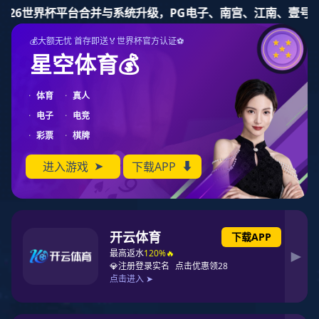
东升国际
返回新闻列表
东升国际
新闻动态
新财富·董秘特辑...
新财富·董秘特辑 | 常阳：
与价值同行，建立在「专
注」和「专业」之上的前
瞻资本策略