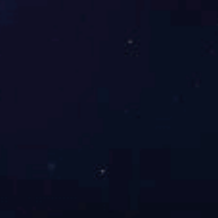
甘肃省金塔县晶曦280MW/560MWh储能电站
依托优质的光伏、储能等多类型新能源电站产品，
东升国际科技加速推进“轻重资产相结合+多元化业
务布局”的核心战略。未来，公司将持续致力于提
升新能源项目的技术创新和开发储备，蓄力光储协
同的全新发展格局。
上一篇
东升国际科技首笔新能源场...
下一篇
“绿电+养殖”双丰收...