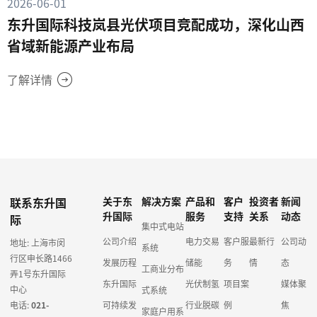
2026-06-01
东升国际科技岚县光伏项目竞配成功，深化山西
省域新能源产业布局
了解详情
联系东升国
关于东
解决方案
产品和
客户
投资者
新闻
升国际
服务
支持
关系
动态
际
集中式电站
公司介绍
电力交易
客户服
最新行
公司动
地址: 上海市闵
系统
行区申长路1466
发展历程
储能
务
情
态
工商业分布
弄1号东升国际
东升国际
光伏制氢
项目案
媒体聚
中心
式系统
电话:
021-
可持续发
行业脱碳
例
焦
家庭户用系