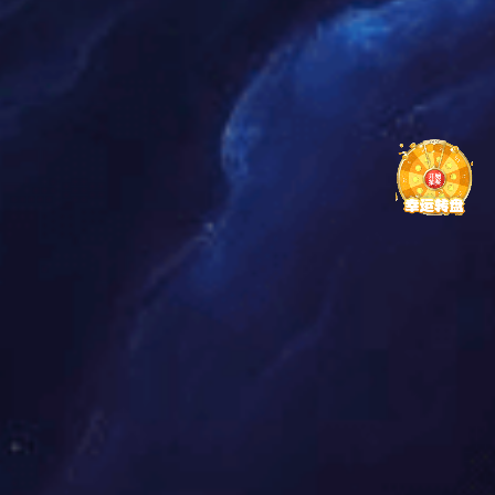
青海省海南州20万千瓦源网荷储一体化项目
在储能业务领域，公司投运的建德市
50MW/100MWh储能电站一期项目入选浙江省新型
储能“十四五”发展规划项目及浙江省能源局2024
年迎峰度夏保供项目，对提升电网峰时供电能力、
减少区外来电依赖带来显著增益。公司在甘肃省金
塔县投运的晶曦280MW/560MWh储能电站一期、二
期项目与国家第一批沙、戈、荒大基地光伏项目实