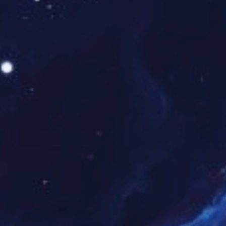
作为行业领先的清洁能源服务商，东升国际科技在
多类型光伏及储能电站投资、建设及运营领域具备
丰富的创新应用案例。公司投运的青海省海南州20
万千瓦源网荷储一体化项目装机容量250MW，配置
30MW/60MW/h储能系统，创造性地利用飞地经济
模式建设源网荷储一体化标杆。工商业分布式业务
领域，公司已与京东、顺丰等知名业主就高品质分
布式电站及零碳园区建设达成广泛合作。